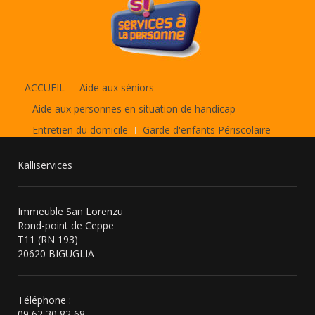
ACCUEIL
Aide aux séniors
Aide aux personnes en situation de handicap
Entretien du domicile
Garde d'enfants Périscolaire
Kalliservices
Immeuble San Lorenzu
Rond-point de Ceppe
T11 (RN 193)
20620 BIGUGLIA
Téléphone :
09 62 30 82 68