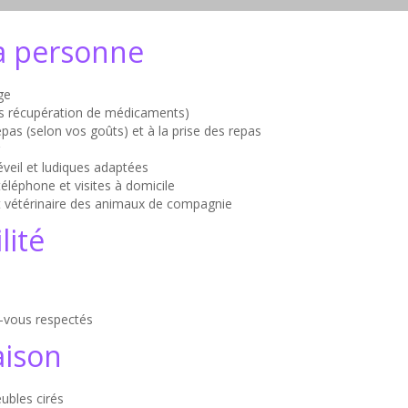
la personne
age
is récupération de médicaments)
epas (selon vos goûts) et à la prise des repas
éveil et ludiques adaptées
téléphone et visites à domicile
 vétérinaire des animaux de compagnie
lité
-vous respectés
aison
ubles cirés