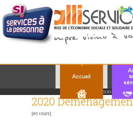
Connexion/Déconnexion
VOUS ÊTES ICI :
ACCUEI
2020 Déménagement 
[en cours]