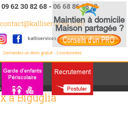
:
09 62 30 82 68 - 06 68 86 08 18
contact@kalliservices.com
kalliservices
:
Demandez un devis gratuit
-
Coordonnées
LOCAUX À BIGUGLIA
 à Biguglia